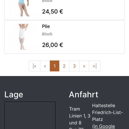
Bloch
24,50 €
Plie
Bloch
26,00 €
|«
«
1
2
3
»
»|
Lage
Anfahrt
Haltestelle
Tram
Friedrich-List-
Linien 1, 3
Platz
und 8
(in Google