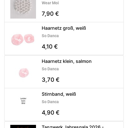
Wear Moi
7,90 €
Haarnetz groß, weiß
So Danca
4,10 €
Haarnetz klein, salmon
So Danca
3,70 €
Stirnband, weiß
So Danca
4,90 €
Tanzwerk Jahresgala 2026 -