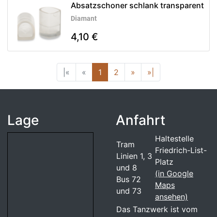
Absatzschoner schlank transparent
Diamant
4,10 €
|«
«
1
2
»
»|
Lage
Anfahrt
Haltestelle
Tram
Friedrich-List-
Linien 1, 3
Platz
und 8
(in Google
Bus 72
Maps
und 73
ansehen)
Das Tanzwerk ist vom