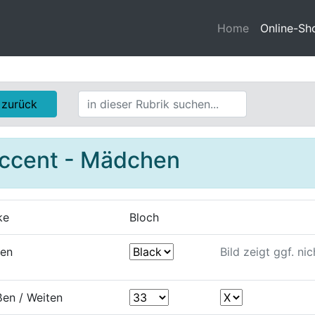
Home
Online-Sh
zurück
ccent - Mädchen
ke
Bloch
ben
Bild zeigt ggf. ni
en / Weiten