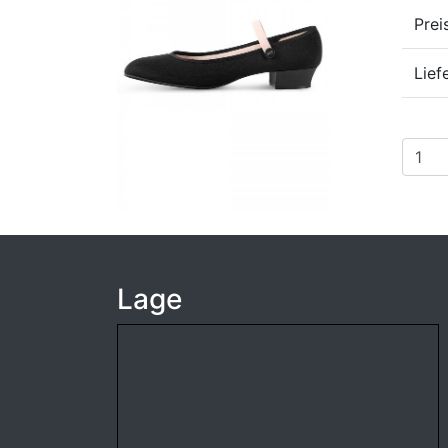
Prei
Lief
Lage