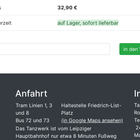
s
32,90 €
erzeit
auf Lager, sofort lieferbar
Anfahrt
I
Ta
Tram Linien 1, 3
Haltestelle Friedrich-List-
Ro
und 8
Platz
Te
Bus 72 und 73
(in Google Maps ansehen)
24
Das Tanzwerk ist vom Leipziger
Ma
Hauptbahnhof nur etwa 8 Minuten Fußweg