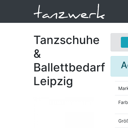
Tanzschuhe
&
A
Ballettbedarf
Leipzig
Mar
Far
Größ