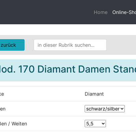
Home
Online-Sh
zurück
od. 170 Diamant Damen Stan
ke
Diamant
ben
en / Weiten