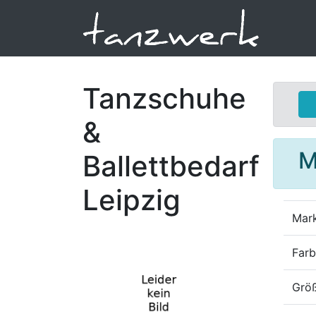
Tanzschuhe
&
M
Ballettbedarf
Leipzig
Mar
Far
Größ