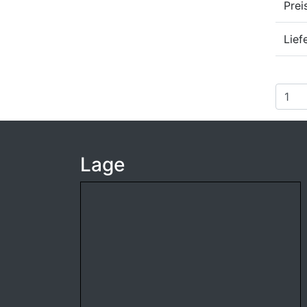
Prei
Lief
Lage