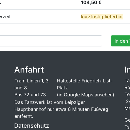
s
104,50 €
erzeit
kurzfristig lieferbar
Anfahrt
I
Ta
Tram Linien 1, 3
Haltestelle Friedrich-List-
Ro
und 8
Platz
Te
Bus 72 und 73
(in Google Maps ansehen)
24
Das Tanzwerk ist vom Leipziger
Ma
Hauptbahnhof nur etwa 8 Minuten Fußweg
entfernt.
Ge
Datenschutz
Ts