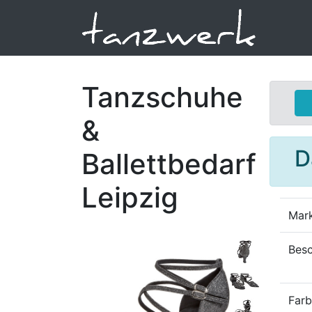
Tanzschuhe
&
D
Ballettbedarf
Leipzig
Mar
Besc
Far