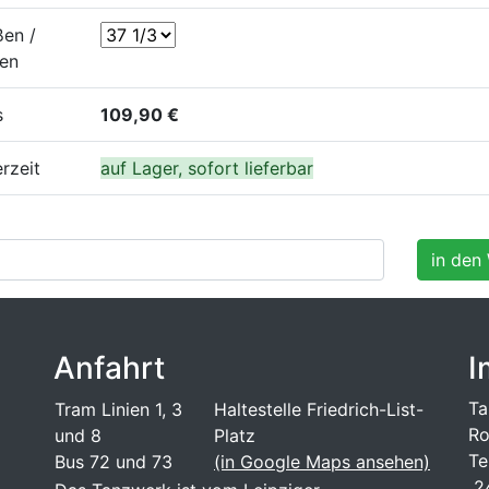
en /
en
s
109,90 €
erzeit
auf Lager, sofort lieferbar
Anfahrt
I
Ta
Tram Linien 1, 3
Haltestelle Friedrich-List-
Ro
und 8
Platz
Te
Bus 72 und 73
(in Google Maps ansehen)
24