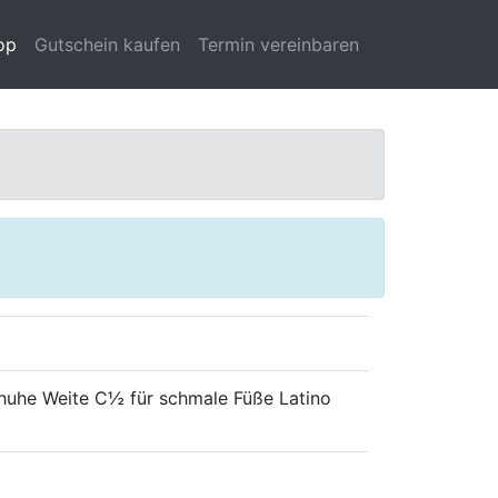
op
Gutschein kaufen
Termin vereinbaren
uhe Weite C½ für schmale Füße Latino