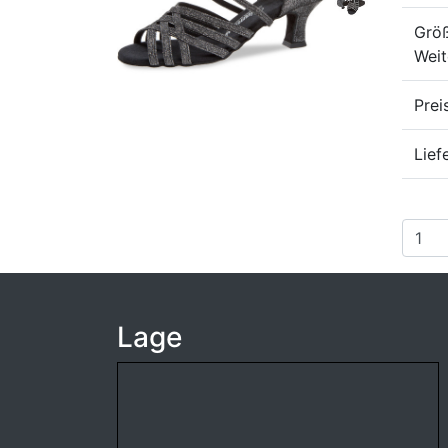
Größ
Weit
Prei
Lief
Lage